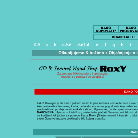
0-9
a
b
c-č-ć
d-dž-đ
e
f
g
h
i
Otkupljujemo & tražimo
Objašnjenje o 
.
/
..
Za pretragu klikni na slovo i upiši naziv:
(naslovi su poredani po izvođaču)
KAKO PO
Lako! Dovoljno je da samo jednom nešto kupite kod nas i ostavite nam svoje pod
Ako postanete član našeg kluba, dobivati ćete razne pogodnosti koje ostali kup
prednosti kod prodaje vaših artikala i slično. Uglavnom, budite spremni na ra
NAPOMENA:
Upisom u klub Roxy niste dužni plačati članarinu niti bilo što d
će korišteni iskljućivo za potrebe kluba Roxy (Slanje novosti i kontakt u s
svoje članstvo možete prekinuti u bilo kojem trenutku.
Molim