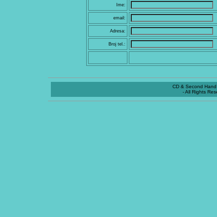
Ime:
email:
Adresa:
Broj tel.:
CD & Second Hand 
- All Rights Re