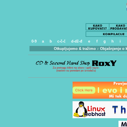
0-9
a
b
c-č-ć
d-dž-đ
e
f
g
h
i
Otkupljujemo & tražimo
Objašnjenje o 
.
/
..
Za pretragu klikni na slovo i upiši naziv:
(naslovi su poredani po izvođaču)