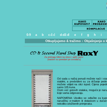
0-9
a
b
c-č-ć
d-dž-đ
e
f
g
h
i
Otkupljujemo & tražimo
Objašnjenje o 
.
/
..
Za pretragu klikni na slovo i upiši naziv:
(naslovi su poredani po izvođaču)
Od sada u našoj ponudi možete naći i stalk
stabilni, a predviđeni su za držanje pede
možete vidjeti na slici ispod. Cijena poj
samo 105 kuna.
Osim već gotovih stalaka, moguće je narućiti
koje vama odgovaraju.
NAPOMENA: Ukoliko se odlučite za kupnju
narudžbu e-mailom ili dolaskom u duča
nekoliko izložbenih primjeraka.